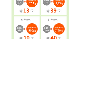
ABOUT/会社概要
商 号: 株式会社 ア イ ル
本社住所: 長崎県平戸市田平町小手田免419-1